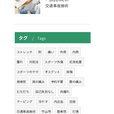
交通事故施術
タグ
Tags
ストレッチ
肘
痛い
外側
内側
腫れ
対処法
スポーツ外傷
応急処置
スポーツのケガ
オスグット
挫傷
接骨院
肩の痛み
予約不要
膝の痛み
むち打ち
自己負担なし
肉離れ
テーピング
冷やす
内出血
捻挫
交通事故施術
守山市
整骨院
打撲