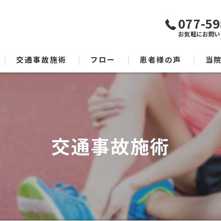
077-59
お気軽にお問い
交通事故施術
フロー
患者様の声
当
腰痛
スポ
交通事故施術
保険
交通
肉離