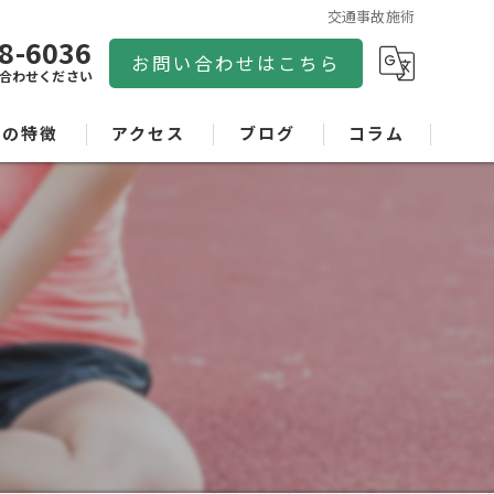
交通事故施術
8-6036
お問い合わせはこちら
合わせください
院の特徴
アクセス
ブログ
コラム
ーツ
適用
事故
れ